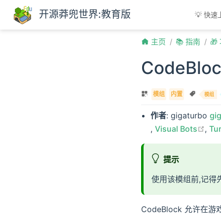
Skip to content
开源莽兜世界:教育版
💡 快
主页
📚 指南

CodeBlo
模组
内置
模组
作者
: gigaturbo
gi
open in new wind
ope
,
Visual Bots
,
Tu
提示
使用该模组前,记得
CodeBlock 允许在