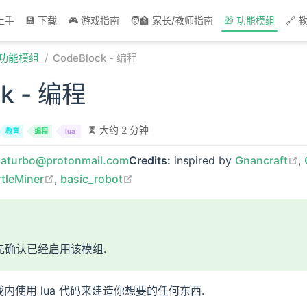
速上手
💾 下载
🎮 游戏指南
🧑‍🏫 家长/教师指南
🎁 功能模组
🔗
 功能模组
CodeBlock - 编程
ck - 编程
大约 2 分钟
教育
编程
lua
o
gaturbo@protonmail.com
Credits:
inspired by
Gnancraft
,
ow
n in new window
open in new window
open in new window
rtleMiner
,
basic_robot
先确认已经启用该模组.
游戏内使用 lua 代码来建造你想要的任何东西.