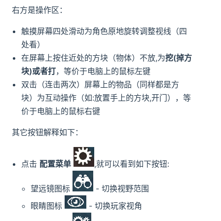
右方是操作区：
触摸屏幕四处滑动为角色原地旋转调整视线（四
处看）
在屏幕上按住近处的方块（物体）不放,为
挖(掉方
块)
或者
打
，等价于电脑上的鼠标左键
双击（连击两次）屏幕上的物品（同样都是方
块）为互动操作（如:放置手上的方块,开门），等
价于电脑上的鼠标右键
其它按钮解释如下：
点击
配置菜单
,就可以看到如下按钮:
望远镜图标
- 切换视野范围
眼睛图标
- 切换玩家视角