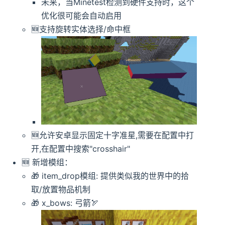
未来，当Minetest检测到硬件支持时，这个
优化很可能会自动启用
🆕️️支持旋转实体选择/命中框
🆕️️允许安卓显示固定十字准星,需要在配置中打
开,在配置中搜索"crosshair"
🆕️️ 新增模组：
🎁 item_drop模组: 提供类似我的世界中的拾
取/放置物品机制
🎁 x_bows: 弓箭🏹