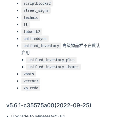
scriptblocks2
street_signs
technic
tt
tubelib2
unifieddyes
高级物品栏不在默认
unified_inventory
启用
unified_inventory_plus
unified_inventory_themes
vbots
vector3
xp_redo
v5.6.1-c35575a00(2022-09-25)
Upgrade to
Minetest@5.6.1