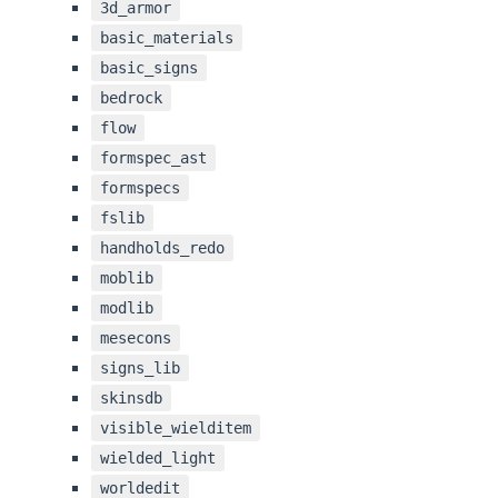
3d_armor
basic_materials
basic_signs
bedrock
flow
formspec_ast
formspecs
fslib
handholds_redo
moblib
modlib
mesecons
signs_lib
skinsdb
visible_wielditem
wielded_light
worldedit