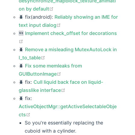
desynchronize_mapblock_texture_animati
open in new window
on by default
🪲 fix(android):
Reliably showing an IME for
open in new window
text input dialog
🆕️️
Implement check_offset for decorations
open in new window
🪲
Remove a misleading MutexAutoLock in
open in new window
l_to_table
🪲
Fix some memleaks from
open in new window
GUIButtonImage
🪲 fix:
Cull liquid back face on liquid-
open in new window
glasslike interface
🪲 fix:
ActiveObjectMgr::getActiveSelectableObje
open in new window
cts
So you're essentially replacing the
cuboid with a cylinder.