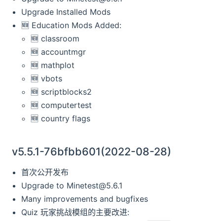
Upgrade Installed Mods
🆕️️ Education Mods Added:
🆕️️ classroom
🆕️️ accountmgr
🆕️️ mathplot
🆕️️ vbots
🆕️️ scriptblocks2
🆕️️ computertest
🆕️️ country flags
v5.5.1-76bfbb601(2022-08-28)
首次公开发布
Upgrade to
Minetest@5.6.1
Many improvements and bugfixes
Quiz 玩家挑战模组的主要改进: