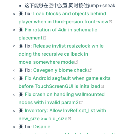
这下能够在空中放置,同时按住jump+sneak
🪲 fix:
Load blocks and objects behind
open in 
player when in third-persion front-view
🪲
Fix rotation of 4dir in schematic
open in new window
placement
🪲 fix:
Release invlist resizelock while
doing the recursive callback in
open in new window
move_somewhere mode
open in new wind
🪲 fix:
Cavegen y biome check
🪲
Fix Android segfault when game exits
open in new
before TouchScreenGUI is initalized
🪲
Fix crash on handling wallmounted
open in new window
nodes with invalid param2
🪲
Inventory: Allow InvRef:set_list with
open in new window
new_size >= old_size
🪲 fix:
Disable