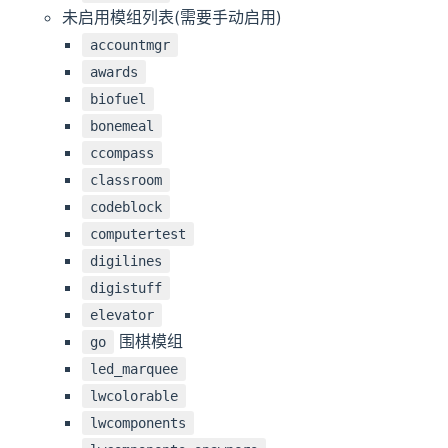
未启用模组列表(需要手动启用)
accountmgr
awards
biofuel
bonemeal
ccompass
classroom
codeblock
computertest
digilines
digistuff
elevator
围棋模组
go
led_marquee
lwcolorable
lwcomponents