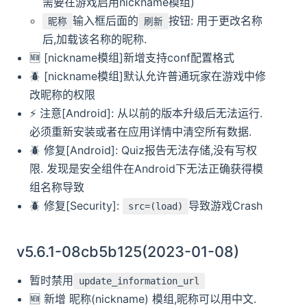
需要在游戏启用nickname模组)
输入框后面的
按钮: 用于更改名称
昵称
刷新
后,加载该名称的昵称.
🆕️️ [nickname模组]新增支持conf配置格式
🪲 [nickname模组]默认允许普通玩家在游戏中修
改昵称的权限
⚡ 注意[Android]: 从以前的版本升级后无法运行.
必须重新安装或者在应用详情中清空所有数据.
🪲 修复[Android]: Quiz报告无法存储,没有写权
限. 发现是安全组件在Android下无法正确获得模
组名称导致
🪲 修复[Security]:
导致游戏Crash
src=(load)
v5.6.1-08cb5b125(2023-01-08)
暂时禁用
update_information_url
🆕️️ 新增 昵称(nickname) 模组,昵称可以用中文.