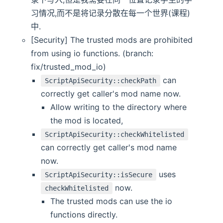
习情况,而不是将记录分散在每一个世界(课程)
中.
[Security] The trusted mods are prohibited
from using io functions. (branch:
fix/trusted_mod_io)
can
ScriptApiSecurity::checkPath
correctly get caller's mod name now.
Allow writing to the directory where
the mod is located,
ScriptApiSecurity::checkWhitelisted
can correctly get caller's mod name
now.
uses
ScriptApiSecurity::isSecure
now.
checkWhitelisted
The trusted mods can use the io
functions directly.