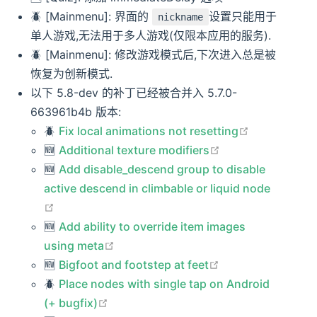
🪲 [Mainmenu]: 界面的
设置只能用于
nickname
单人游戏,无法用于多人游戏(仅限本应用的服务).
🪲 [Mainmenu]: 修改游戏模式后,下次进入总是被
恢复为创新模式.
以下 5.8-dev 的补丁已经被合并入 5.7.0-
663961b4b 版本:
open in new
🪲
Fix local animations not resetting
open in new win
🆕️️
Additional texture modifiers
🆕️️
Add disable_descend group to disable
active descend in climbable or liquid node
open in new window
🆕️️
Add ability to override item images
open in new window
using meta
open in new win
🆕️️
Bigfoot and footstep at feet
🪲
Place nodes with single tap on Android
open in new window
(+ bugfix)