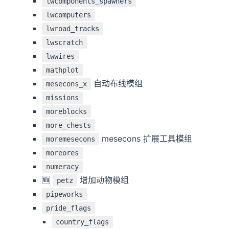
lwcomponents_spawners
lwcomputers
lwroad_tracks
lwscratch
lwwires
mathplot
自动布线模组
mesecons_x
missions
moreblocks
more_chests
mesecons 扩展工具模组
moremesecons
moreores
numeracy
🆕️️
增加动物模组
petz
pipeworks
pride_flags
country_flags