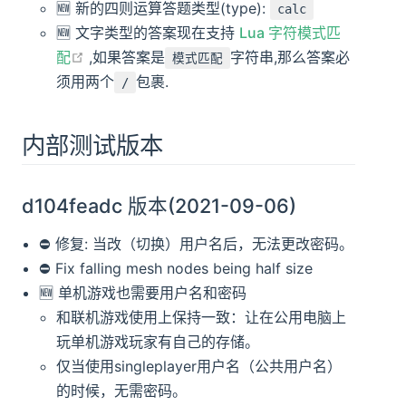
🆕️️ 新的四则运算答题类型(type):
calc
🆕️️ 文字类型的答案现在支持
Lua 字符模式匹
open in new window
配
,如果答案是
字符串,那么答案必
模式匹配
须用两个
包裹.
/
内部测试版本
d104feadc 版本(2021-09-06)
⛔️ 修复: 当改（切换）用户名后，无法更改密码。
⛔️ Fix falling mesh nodes being half size
🆕️️ 单机游戏也需要用户名和密码
和联机游戏使用上保持一致：让在公用电脑上
玩单机游戏玩家有自己的存储。
仅当使用singleplayer用户名（公共用户名）
的时候，无需密码。