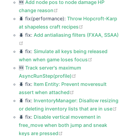
🆕️️
Add node pos to node damage HP
open in new window
change reason
🪲 fix(performance):
Throw Hopcroft-Karp
open in new window
at shapeless craft recipes
🪲 fix:
Add antialiasing filters (FXAA, SSAA)
open in new window
🪲 fix:
Simulate all keys being released
open in new wind
when when game loses focus
🆕️️
Track server's maximum
open in new window
AsyncRunStep(profile)
🪲 fix:
Item Entity: Prevent moveresult
open in new window
assert when attached
🪲 fix:
InventoryManager: Disallow resizing
open in
or deleting inventory lists that are in use
🪲 fix:
Disable vertical movement in
free_move when both jump and sneak
open in new window
keys are pressed